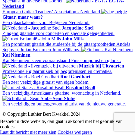
Specialist in diverse houtsoorten.
EGTA-
Nederland
European Guitar Teachers' Association - Nederland
Gitaar, maar waar?
Een gitaarkalender voor België en Nederland.
Jacqueline Snel
Zingend gitariste voor concerten en speciale gelegenheden.
John Mills
Een prominent gitarist die studeerde bij de gitaargrootheden Andrès
Segovia, Julian Bream en John Williams.
Kai Nieminen
Kai Nieminen is een vooraanstaand Fins componist en gitarist.
Muziek bij Uitvaarten
Professionele gitaarmuziek bij begrafenissen en crematies.
Roel Goedhart
Een zeer veelzijdige gitarist van eigen bodem.
Rosalind Beall
Een veelzijdig Amerikaans gitariste, woonachtig in Nederland.
Sean Shibe
Een veelzijdig en buitengewoon gitarist van de nieuwe generatie.
© Copyright Luthier Bert Kwakkel 2024
Bezoekt u deze website, dan gaat u akkoord met het gebruik van
cookies.
Laat dit bericht niet meer zien
Cookies weigeren