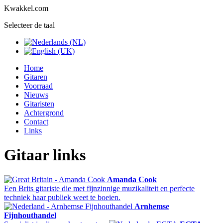
Kwakkel.com
Selecteer de taal
Home
Gitaren
Voorraad
Nieuws
Gitaristen
Achtergrond
Contact
Links
Gitaar links
Amanda Cook
Een Brits gitariste die met fijnzinnige muzikaliteit en perfecte
techniek haar publiek weet te boeien.
Arnhemse
Fijnhouthandel