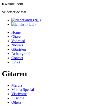
Kwakkel.com
Selecteer de taal
Home
Gitaren
Voorraad
Nieuws
Gitaristen
Achtergrond
Contact
Links
Gitaren
Merula
Merula Special
Viscivorus
Luscinia
Others