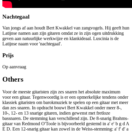
Nachtegaal
Van jongs af aan houdt Bert Kwakkel van zangvogels. Hij geeft hun
Latijnse namen aan zijn gitaren omdat ze in zijn ogen uitdrukking
geven aan natuurlijke werkwijze en klankideaal. Luscinia is de
Latijnse naam voor 'nachtegaal'.
Prijs
Op aanvraag
Others
Voor de meeste gitaristen zijn zes snaren het absolute maximum
voor een gitaar. Tegenwoordig is er een opmerkelijke tendens onder
klassiek gitaristen om barokmuziek te spelen op een gitaar met meer
dan zes snaren. In opdracht bouwt Bert Kwakkel onder meer 8-,
10-, 12- en 13 snarige gitaren, indien gewenst met fretloze
bassnaren. De stemming kan verschillend zijn. De 8-snarig Brahms-
gitaar van Redmond O'Toole is bijvoorbeeld gestemd in a' e' b g d A
E D. Een 12-snarig gitaar kan zowel in de Weiss-stemming: a' f' d' a