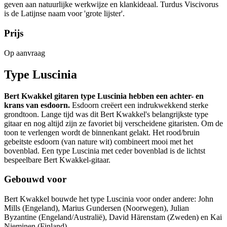
geven aan natuurlijke werkwijze en klankideaal. Turdus Viscivorus
is de Latijnse naam voor 'grote lijster'.
Prijs
Op aanvraag
Type Luscinia
Bert Kwakkel gitaren type Luscinia hebben een achter- en
krans van esdoorn.
Esdoorn creëert een indrukwekkend sterke
grondtoon. Lange tijd was dit Bert Kwakkel's belangrijkste type
gitaar en nog altijd zijn ze favoriet bij verscheidene gitaristen. Om de
toon te verlengen wordt de binnenkant gelakt. Het rood/bruin
gebeitste esdoorn (van nature wit) combineert mooi met het
bovenblad. Een type Luscinia met ceder bovenblad is de lichtst
bespeelbare Bert Kwakkel-gitaar.
Gebouwd voor
Bert Kwakkel bouwde het type Luscinia voor onder andere: John
Mills (Engeland), Marius Gundersen (Noorwegen), Julian
Byzantine (Engeland/Australië), David Härenstam (Zweden) en Kai
Nieminen (Finland).