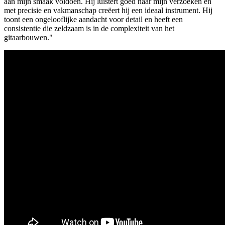
aan mijn smaak voldoen. Hij luistert goed naar mijn verzoeken en
met precisie en vakmanschap creëert hij een ideaal instrument. Hij
toont een ongelooflijke aandacht voor detail en heeft een
consistentie die zeldzaam is in de complexiteit van het
gitaarbouwen."