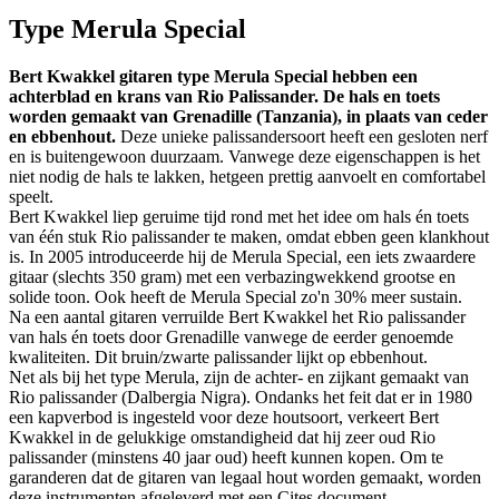
Type Merula Special
Bert Kwakkel gitaren type Merula Special hebben een
achterblad en krans van Rio Palissander. De hals en toets
worden gemaakt van Grenadille (Tanzania), in plaats van ceder
en ebbenhout.
Deze unieke palissandersoort heeft een gesloten nerf
en is buitengewoon duurzaam. Vanwege deze eigenschappen is het
niet nodig de hals te lakken, hetgeen prettig aanvoelt en comfortabel
speelt.
Bert Kwakkel liep geruime tijd rond met het idee om hals én toets
van één stuk Rio palissander te maken, omdat ebben geen klankhout
is. In 2005 introduceerde hij de Merula Special, een iets zwaardere
gitaar (slechts 350 gram) met een verbazingwekkend grootse en
solide toon. Ook heeft de Merula Special zo'n 30% meer sustain.
Na een aantal gitaren verruilde Bert Kwakkel het Rio palissander
van hals én toets door Grenadille vanwege de eerder genoemde
kwaliteiten. Dit bruin/zwarte palissander lijkt op ebbenhout.
Net als bij het type Merula, zijn de achter- en zijkant gemaakt van
Rio palissander (Dalbergia Nigra). Ondanks het feit dat er in 1980
een kapverbod is ingesteld voor deze houtsoort, verkeert Bert
Kwakkel in de gelukkige omstandigheid dat hij zeer oud Rio
palissander (minstens 40 jaar oud) heeft kunnen kopen. Om te
garanderen dat de gitaren van legaal hout worden gemaakt, worden
deze instrumenten afgeleverd met een Cites document.