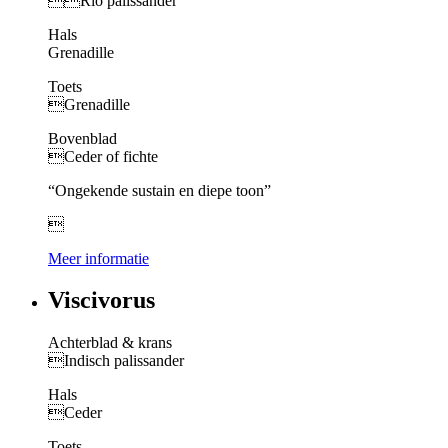

Rio palissander
Hals
Grenadille
Toets
Grenadille
Bovenblad
Ceder of fichte
“Ongekende sustain en diepe toon”

Meer informatie
Viscivorus
Achterblad & krans
Indisch palissander
Hals
Ceder
Toets