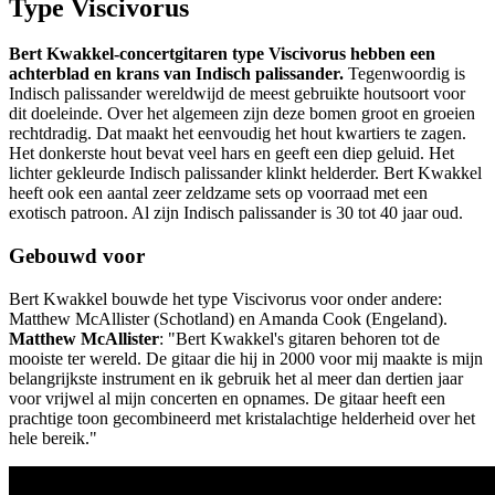
Type Viscivorus
Bert Kwakkel-concertgitaren type Viscivorus hebben een
achterblad en krans van Indisch palissander.
Tegenwoordig is
Indisch palissander wereldwijd de meest gebruikte houtsoort voor
dit doeleinde. Over het algemeen zijn deze bomen groot en groeien
rechtdradig. Dat maakt het eenvoudig het hout kwartiers te zagen.
Het donkerste hout bevat veel hars en geeft een diep geluid. Het
lichter gekleurde Indisch palissander klinkt helderder. Bert Kwakkel
heeft ook een aantal zeer zeldzame sets op voorraad met een
exotisch patroon. Al zijn Indisch palissander is 30 tot 40 jaar oud.
Gebouwd voor
Bert Kwakkel bouwde het type Viscivorus voor onder andere:
Matthew McAllister (Schotland) en Amanda Cook (Engeland).
Matthew McAllister
: "Bert Kwakkel's gitaren behoren tot de
mooiste ter wereld. De gitaar die hij in 2000 voor mij maakte is mijn
belangrijkste instrument en ik gebruik het al meer dan dertien jaar
voor vrijwel al mijn concerten en opnames. De gitaar heeft een
prachtige toon gecombineerd met kristalachtige helderheid over het
hele bereik."