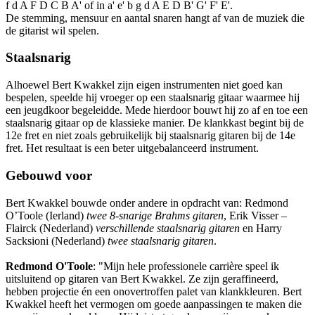
f d A F D C B A' of in a' e' b g d A E D B' G' F' E'.
De stemming, mensuur en aantal snaren hangt af van de muziek die
de gitarist wil spelen.
Staalsnarig
Alhoewel Bert Kwakkel zijn eigen instrumenten niet goed kan
bespelen, speelde hij vroeger op een staalsnarig gitaar waarmee hij
een jeugdkoor begeleidde. Mede hierdoor bouwt hij zo af en toe een
staalsnarig gitaar op de klassieke manier. De klankkast begint bij de
12e fret en niet zoals gebruikelijk bij staalsnarig gitaren bij de 14e
fret. Het resultaat is een beter uitgebalanceerd instrument.
Gebouwd voor
Bert Kwakkel bouwde onder andere in opdracht van: Redmond
O’Toole (Ierland)
twee 8-snarige Brahms gitaren
, Erik Visser –
Flairck (Nederland)
verschillende staalsnarig gitaren
en Harry
Sacksioni (Nederland)
twee staalsnarig gitaren
.
Redmond O'Toole
: "Mijn hele professionele carrière speel ik
uitsluitend op gitaren van Bert Kwakkel. Ze zijn geraffineerd,
hebben projectie én een onovertroffen palet van klankkleuren. Bert
Kwakkel heeft het vermogen om goede aanpassingen te maken die